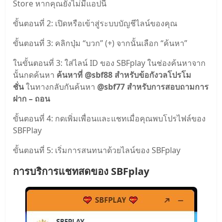
Store หากคุณยังไม่มีแอปนี้
ขั้นตอนที่ 2: เปิดหรือเข้าสู่ระบบบัญชีไลน์ของคุณ
ขั้นตอนที่ 3: คลิกปุ่ม “บวก” (+) จากนั้นเลือก “ค้นหา”
ในขั้นตอนที่ 3: ใส่ไลน์ ID ของ SBFplay ในช่องค้นหาจาก
นั้นกดค้นหา
ค้นหาที่ @sbf88 สําหรับข้อกังวลโปรโม
ชั่น
ในทางกลับกันค้นหา
@sbf77 สําหรับการสอบถามการ
ฝาก – ถอน
ขั้นตอนที่ 4: กดเพิ่มเพื่อนและแชทเมื่อคุณพบโปรไฟล์ของ
SBFPlay
ขั้นตอนที่ 5: เริ่มการสนทนาด้วยไลน์ของ SBFplay
การบริการแชทสดของ SBFplay