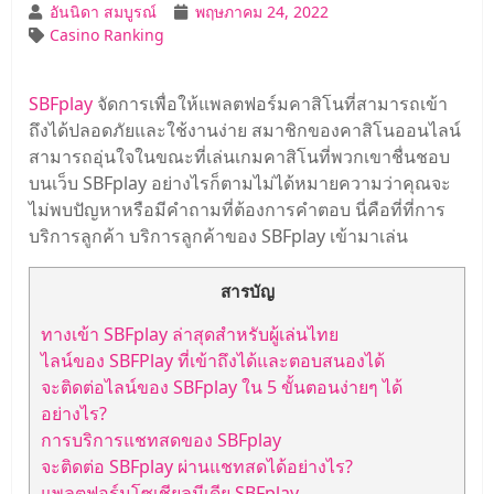
อันนิดา สมบูรณ์
พฤษภาคม 24, 2022
Casino Ranking
SBFplay
จัดการเพื่อให้แพลตฟอร์มคาสิโนที่สามารถเข้า
ถึงได้ปลอดภัยและใช้งานง่าย สมาชิกของคาสิโนออนไลน์
สามารถอุ่นใจในขณะที่เล่นเกมคาสิโนที่พวกเขาชื่นชอบ
บนเว็บ SBFplay อย่างไรก็ตามไม่ได้หมายความว่าคุณจะ
ไม่พบปัญหาหรือมีคําถามที่ต้องการคําตอบ นี่คือที่ที่การ
บริการลูกค้า บริการลูกค้าของ SBFplay เข้ามาเล่น
สารบัญ
ทางเข้า SBFplay ล่าสุดสําหรับผู้เล่นไทย
ไลน์ของ SBFPlay ที่เข้าถึงได้และตอบสนองได้
จะติดต่อไลน์ของ SBFplay ใน 5 ขั้นตอนง่ายๆ ได้
อย่างไร?
การบริการแชทสดของ SBFplay
จะติดต่อ SBFplay ผ่านแชทสดได้อย่างไร?
แพลตฟอร์มโซเชียลมีเดีย SBFplay