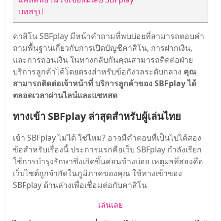
บทสรุป
คาสิโน SBFplay มีหน้าคําถามที่พบบ่อยที่สามารถตอบคํา
ถามพื้นฐานเกี่ยวกับการเปิดบัญชีคาสิโน, การฝากเงิน,
และการถอนเงิน ในทางกลับกันคุณสามารถติดต่อฝ่าย
บริการลูกค้าได้โดยตรงสําหรับข้อกังวลระดับกลาง
คุณ
สามารถติดต่อเจ้าหน้าที่ บริการลูกค้าของ SBFplay ได้
ตลอดเวลาผ่านไลน์และแชทสด
ทางเข้า SBFplay ล่าสุดสําหรับผู้เล่นไทย
เข้า SBFplay ไม่ได้
ใช่ไหม? อาจมีคําตอบที่เป็นไปได้สอง
ข้อสําหรับเรื่องนี้ ประการแรกคือเว็บ SBFplay กําลังเรียก
ใช้การบํารุงรักษาซึ่งเกิดขึ้นค่อนข้างบ่อย เหตุผลที่สองคือ
เว็บไซต์ถูกจํากัดในภูมิภาคของคุณ ใช้ทางเข้าของ
SBFplay ด้านล่างเพื่อเชื่อมต่อกับคาสิโน
เล่นเลย