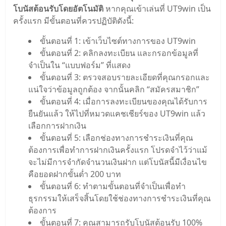
โบนัสต้อนรับโดยอัตโนมัติ
หากคุณเข้าเล่นที่ UT9win เป็น
ครั้งแรก มีขั้นตอนที่ควรปฏิบัติดังนี้:
ขั้นตอนที่ 1: เข้าเว็บไซต์ทางการของ UT9win
ขั้นตอนที่ 2: คลิกลงทะเบียน และกรอกข้อมูลที่
จำเป็นใน “แบบฟอร์ม” ที่แสดง
ขั้นตอนที่ 3: ตรวจสอบรายละเอียดที่คุณกรอกและ
แน่ใจว่าข้อมูลถูกต้อง จากนั้นคลิก “สมัครสมาชิก”
ขั้นตอนที่ 4: เมื่อการลงทะเบียนของคุณได้รับการ
ยืนยันแล้ว ให้ไปที่หมวดแคชเชียร์ของ UT9win แล้ว
เลือกการฝากเงิน
ขั้นตอนที่ 5: เลือกช่องทางการชำระเงินที่คุณ
ต้องการเพื่อทำการฝากเงินครั้งแรก โปรดจำไว้ว่าแม้
จะไม่มีการจำกัดจำนวนเงินฝาก แต่โบนัสนี้มีเงื่อนไข
คือยอดฝากขั้นต่ำ 200 บาท
ขั้นตอนที่ 6: ทำตามขั้นตอนที่จำเป็นเพื่อทำ
ธุรกรรมให้เสร็จสิ้นโดยใช้ช่องทางการชำระเงินที่คุณ
ต้องการ
ขั้นตอนที่ 7: คุณสามารถรับโบนัสต้อนรับ 100%