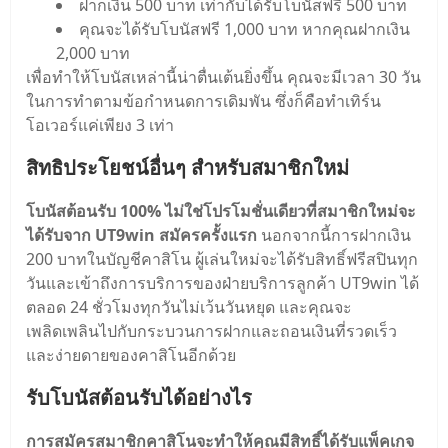
ฝากเงิน 500 บาท เท่ากับได้รับโบนัสฟรี 500 บาท
คุณจะได้รับโบนัสฟรี 1,000 บาท หากคุณฝากเงิน
2,000 บาท
เพื่อทำให้โบนัสเหล่านี้น่าตื่นเต้นยิ่งขึ้น คุณจะมีเวลา 30 วัน
ในการทำตามข้อกำหนดการเดิมพัน ซึ่งก็คือทำเทิร์น
โอเวอร์แค่เพียง 3 เท่า
สิทธิประโยชน์อื่นๆ สำหรับสมาชิกใหม่
โบนัสต้อนรับ 100% ไม่ใช่โปรโมชั่นเดียวที่สมาชิกใหม่จะ
ได้รับจาก UT9win สมัครครั้งแรก
นอกจากนี้การฝากเงิน
200 บาทในบัญชีคาสิโน ผู้เล่นใหม่จะได้รับสิทธิ์ฟรีสปินทุก
วันและเข้าถึงการบริการของฝ่ายบริการลูกค้า UT9win ได้
ตลอด 24 ชั่วโมงทุกวันไม่เว้นวันหยุด และคุณจะ
เพลิดเพลินไปกับกระบวนการฝากและถอนเงินที่รวดเร็ว
และง่ายดายของคาสิโนอีกด้วย
รับโบนัสต้อนรับได้อย่างไร
การสมัครสมาชิกคาสิโนจะทำให้คุณมีสิทธิ์ได้รับแพ็คเกจ