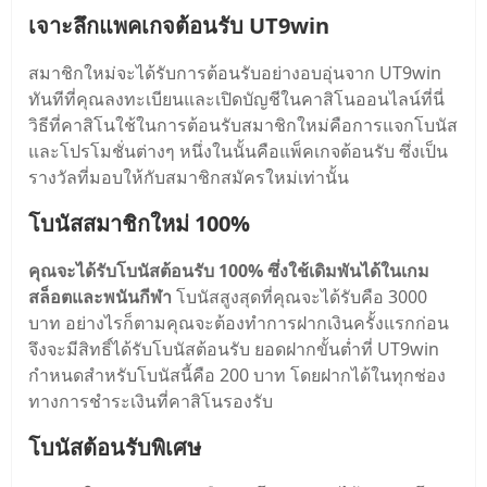
เจาะลึกแพคเกจต้อนรับ UT9win
สมาชิกใหม่จะได้รับการต้อนรับอย่างอบอุ่นจาก UT9win
ทันทีที่คุณลงทะเบียนและเปิดบัญชีในคาสิโนออนไลน์ที่นี่
วิธีที่คาสิโนใช้ในการต้อนรับสมาชิกใหม่คือการแจกโบนัส
และโปรโมชั่นต่างๆ หนึ่งในนั้นคือแพ็คเกจต้อนรับ ซึ่งเป็น
รางวัลที่มอบให้กับสมาชิกสมัครใหม่เท่านั้น
โบนัสสมาชิกใหม่ 100%
คุณจะได้รับโบนัสต้อนรับ 100% ซึ่งใช้เดิมพันได้ในเกม
สล็อตและพนันกีฬา
โบนัสสูงสุดที่คุณจะได้รับคือ 3000
บาท อย่างไรก็ตามคุณจะต้องทำการฝากเงินครั้งแรกก่อน
จึงจะมีสิทธิ์ได้รับโบนัสต้อนรับ ยอดฝากขั้นต่ำที่ UT9win
กำหนดสำหรับโบนัสนี้คือ 200 บาท โดยฝากได้ในทุกช่อง
ทางการชำระเงินที่คาสิโนรองรับ
โบนัสต้อนรับพิเศษ