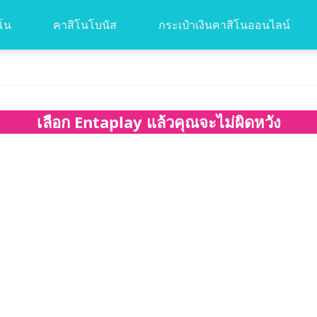
ิโน
คาสิโนโบนัส
กระเป๋าเงินคาสิโนออนไลน์
เลือก Entaplay แล้วคุณจะไม่ผิดหวัง