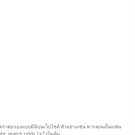
อัตราต่อรองแบบมินิบนเว็บไซต์ ตัวอย่างเช่น หากคุณเป็นแฟน
ht, match odds 1×2 เป็นต้น