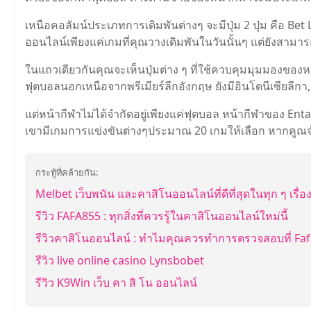
เหนือคอลัมน์ประเภทการเดิมพันต่างๆ จะมีปุ่ม 2 ปุ่ม คือ Be
ออนไลน์เพียงแค่เกมที่คุณวางเดิมพันในวันนั้นๆ แต่ยังสามาร
ในแถวเดียวกันคุณจะเห็นปุ่มต่าง ๆ ที่ใช้ควบคุมมุมมองของห
ฟุตบอลนอกเหนือจากพรีเมียร์ลีกอังกฤษ ยังมีอินโดนีเซียลีกา, ไ
แต่หน้ากีฬาไม่ได้จำกัดอยู่เพียงแค่ฟุตบอล หน้ากีฬาของ E
เขามีเกมการแข่งขันต่างๆประมาณ 20 เกมให้เลือก หากคูณ
กระทู้ที่คล้ายกัน:
Melbet เว็บพนัน และคาสิโนออนไลน์ที่ดีที่สุดในทุก ๆ เรื่อ
รีวิว FAFA855 : ทุกสิ่งที่ควรรู้ในคาสิโนออนไลน์ใหม่นี้
รีวิวคาสิโนออนไลน์ : ทำไมคุณควรทำการตรวจสอบที่ Fa
รีวิว live online casino Lynsbobet
รีวิว K9Win เว็บ คา สิ โน ออนไลน์