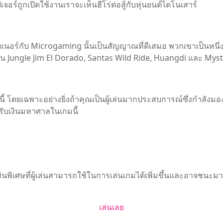
เจอร์ถูกเปิดใช้งานเราจะเห็นฮีโร่ต่อสู้กับหุ่นยนต์ไดโนเสาร์
ร์ทเนอร์กับ Microgaming นั้นเป็นสัญญาณที่ดีเสมอ พวกเขาเป็นหนึ่
ช่น Jungle Jim El Dorado, Santas Wild Ride, Huangdi และ Mys
นี้ โดยเฉพาะอย่างยิ่งถ้าคุณเป็นผู้เล่นมากประสบการณ์ซึ่งกำลังม
้รับเงินมหาศาลในเกมนี้
ินพิเศษที่ผู้เล่นสามารถใช้ในการเล่นเกมได้เพิ่มขึ้นและอาจชนะมากขึ
เล่นเลย