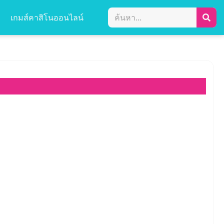
เกมส์คาสิโนออนไลน์