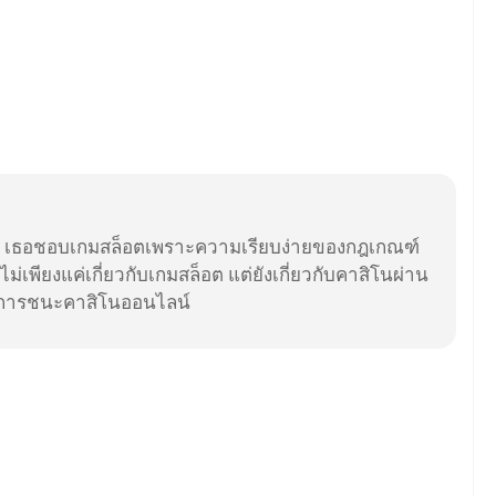
ุธยา เธอชอบเกมสล็อตเพราะความเรียบง่ายของกฎเกณฑ์
ียงแค่เกี่ยวกับเกมสล็อต แต่ยังเกี่ยวกับคาสิโนผ่าน
สในการชนะคาสิโนออนไลน์