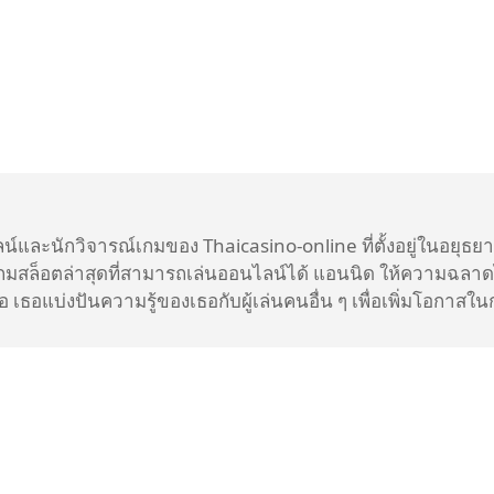
น์และนักวิจารณ์เกมของ Thaicasino-online ที่ตั้งอยู่ในอย
ล็อตล่าสุดที่สามารถเล่นออนไลน์ได้ แอนนิด ให้ความฉลาดไม่เพ
ธอแบ่งปันความรู้ของเธอกับผู้เล่นคนอื่น ๆ เพื่อเพิ่มโอกา