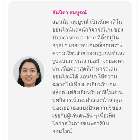
อันนิดา สมบูรณ์
แอนนิด สมบูรณ์ เป็นนักคาสิโน
ออนไลน์และนักวิจารณ์เกมของ
Thaicasino-online ที่ตั้งอยู่ใน
อยุธยา เธอชอบเกมสล็อตเพราะ
ความเรียบง่ายของกฎเกณฑ์และ
รูปแบบการเล่น เธอมักจะมองหา
เกมสล็อตล่าสุดที่สามารถเล่น
ออนไลน์ได้ แอนนิด ให้ความ
ฉลาดไม่เพียงแค่เกี่ยวกับเกม
สล็อต แต่ยังเกี่ยวกับคาสิโนผ่าน
บทวิจารณ์และคำแนะนำล่าสุด
ของเธอ เธอแบ่งปันความรู้ของ
เธอกับผู้เล่นคนอื่น ๆ เพื่อเพิ่ม
โอกาสในการชนะคาสิโน
ออนไลน์