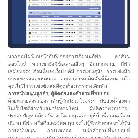
หากคุณไม่พึงพอใจกับฟีเจอร์การเดิมพันกีฬา คาสิโน
ออนไลน์ พวกเขายังมีข้อเสนออื่นๆ อีกมากมาย; กีฬา
เสมือนจริง ส่วนนี้ของเว็บไซต์มี การแข่งสุนัข การแข่งม้า
การแข่งรถและฟุตบอล คุณสามารถเดิมพันที่นี่แทน เมื่อ
คุณไม่มีการแข่งขันสดที่คุณต้องการวางเดิมพัน
การสนับสนุนลูกค้า, ผู้ติดต่อและคำถามที่พบบ่อย
ด้วยหลายสิ่งที่ต้องทำฉันรู้สึกกังวลใจจริงๆ กับสิ่งที่ต้องทำ
ในเว็บไซต์สำหรับสมาชิกเกมใหม่ ฉันคิดว่าพวกเขาจะ
ประสบปัญหาเดียวกัน แต่ไม่ว่าคุณจะอยู่ที่นี่ เพื่อเล่นสล็อต
เดิมพันกีฬา หรือดีลเลอร์สด คุณจะไม่รู้สึกว่าพวกเขาได้รับ
การสนับสนุน การแชทสด หน้าคำถามที่พบบ่อยที่
ครอบคลุม การสนับสนุนทางอีเมลและการสนับสนุนการ