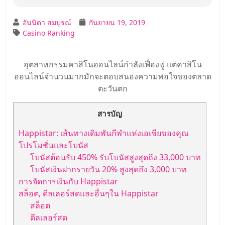
อันนิดา สมบูรณ์
กันยายน 19, 2019
Casino Ranking
อุตสาหกรรมคาสิโนออนไลน์กำลังเฟื่องฟู แต่คาสิโน
ออนไลน์จำนวนมากมักจะตอบสนองความพอใจของตลาด
ตะวันตก
สารบัญ
Happistar: เส้นทางเดิมพันกีฬาแห่งเอเชียของคุณ
โปรโมชั่นและโบนัส
โบนัสต้อนรับ 450% รับโบนัสสูงสุดถึง 33,000 บาท
โบนัสเงินฝากรายวัน 20% สูงสุดถึง 3,000 บาท
การจัดการเงินกับ Happistar
สล็อต, ดีลเลอร์สดและอื่นๆใน Happistar
สล็อต
ดีลเลอร์สด