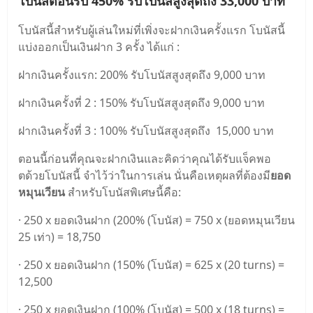
โบนัสต้อนรับ 450% รับโบนัสสูงสุดถึง 33,000 บาท
โบนัสนี้สำหรับผู้เล่นใหม่ที่เพิ่งจะฝากเงินครั้งแรก โบนัสนี้
แบ่งออกเป็นเงินฝาก 3 ครั้ง ได้แก่ :
ฝากเงินครั้งแรก: 200% รับโบนัสสูงสุดถึง 9,000 บาท
ฝากเงินครั้งที่ 2 : 150% รับโบนัสสูงสุดถึง 9,000 บาท
ฝากเงินครั้งที่ 3 : 100% รับโบนัสสูงสุดถึง 15,000 บาท
ตอนนี้ก่อนที่คุณจะฝากเงินและคิดว่าคุณได้รับแจ็คพอ
ตด้วยโบนัสนี้ จำไว้ว่าในการเล่น นั่นคือเหตุผลที่ต้องมี
ยอด
หมุนเวียน
สำหรับโบนัสพิเศษนี้คือ:
· 250 x ยอดเงินฝาก (200% (โบนัส) = 750 x (ยอดหมุนเวียน
25 เท่า) = 18,750
· 250 x ยอดเงินฝาก (150% (โบนัส) = 625 x (20 turns) =
12,500
· 250 x ยอดเงินฝาก (100% (โบนัส) = 500 x (18 turns) =