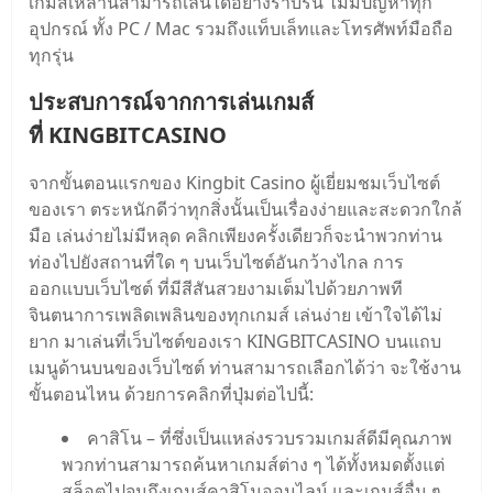
เกมส์เหล่านี้สามารถเล่นได้อย่างราบรื่น ไม่มีปัญหาทุก
อุปกรณ์ ทั้ง PC / Mac รวมถึงแท็บเล็ทและโทรศัพท์มือถือ
ทุกรุ่น
ประสบการณ์จากการเล่นเกมส์
ที่
KINGBITCASINO
จากขั้นตอนแรกของ Kingbit Casino ผู้เยี่ยมชมเว็บไซต์
ของเรา ตระหนักดีว่าทุกสิ่งนั้นเป็นเรื่องง่ายและสะดวกใกล้
มือ เล่นง่ายไม่มีหลุด คลิกเพียงครั้งเดียวก็จะนำพวกท่าน
ท่องไปยังสถานที่ใด ๆ บนเว็บไซต์อันกว้างไกล การ
ออกแบบเว็บไซต์ ที่มีสีสันสวยงามเต็มไปด้วยภาพที
จินตนาการเพลิดเพลินของทุกเกมส์ เล่นง่าย เข้าใจได้ไม่
ยาก มาเล่นที่เว็บไซต์ของเรา KINGBITCASINO บนแถบ
เมนูด้านบนของเว็บไซต์ ท่านสามารถเลือกได้ว่า จะใช้งาน
ขั้นตอนไหน ด้วยการคลิกที่ปุ่มต่อไปนี้:
คาสิโน – ที่ซึ่งเป็นแหล่งรวบรวมเกมส์ดีมีคุณภาพ
พวกท่านสามารถค้นหาเกมส์ต่าง ๆ ได้ทั้งหมดตั้งแต่
สล็อตไปจนถึงเกมส์คาสิโนออนไลน์ และเกมส์อื่น ๆ