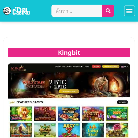
ข้อมูลผู้เล่นคาสิโน
รีวิวคาสิโน
คาสิโนโบนัส
กระเป๋าเงินคาสิโน
เกมส์คาสิโนอ
Kingbit