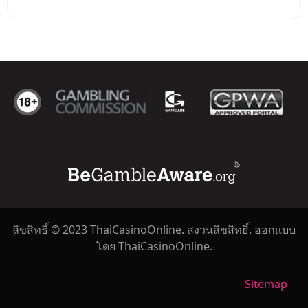
ลิขสิทธิ์ © 2023 ThaiCasinoOnline. สงวนลิขสิทธิ์. ออกแบบ
โดย ThaiCasinoOnline.
Sitemap