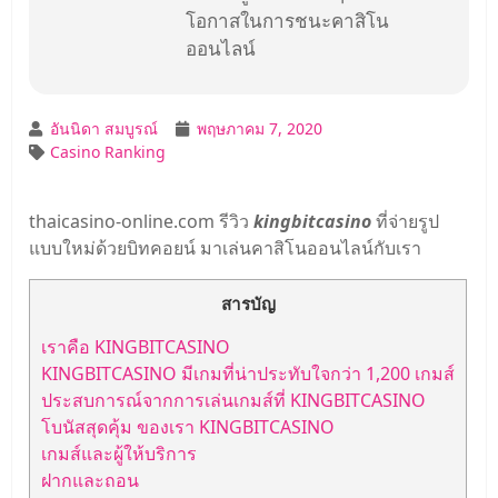
โอกาสในการชนะคาสิโน
ออนไลน์
อันนิดา สมบูรณ์
พฤษภาคม 7, 2020
Casino Ranking
thaicasino-online.com รีวิว
kingbitcasino
ที่จ่ายรูป
แบบใหม่ด้วยบิทคอยน์ มาเล่นคาสิโนออนไลน์กับเรา
สารบัญ
เราคือ KINGBITCASINO
KINGBITCASINO มีเกมที่น่าประทับใจกว่า 1,200 เกมส์
ประสบการณ์จากการเล่นเกมส์ที่ KINGBITCASINO
โบนัสสุดคุ้ม ของเรา KINGBITCASINO
เกมส์และผู้ให้บริการ
ฝากและถอน