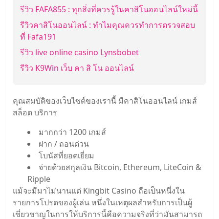
รีวิว FAFA855 : ทุกสิ่งที่ควรรู้ในคาสิโนออนไลน์ใหม่นี้
รีวิวคาสิโนออนไลน์ : ทำไมคุณควรทำการตรวจสอบ
ที่ Fafa191
รีวิว live online casino Lynsbobet
รีวิว K9Win เว็บ คา สิ โน ออนไลน์
คุณสมบัติของเว็บไซต์ของเรานี้ มีคาสิโนออนไลน์ เกมส์
สล็อต บริการ
มากกว่า 1200 เกมส์
ฝาก / ถอนด่วน
โบนัสที่ยอดเยี่ยม
จ่ายด้วยสกุลเงิน Bitcoin, Ethereum, LiteCoin &
Ripple
แม้จะมีมาไม่นานแต่ Kingbit Casino ถือเป็นหนึ่งใน
รายการโปรดของผู้เล่น หนึ่งในเหตุผลสำหรับการเป็นผู้
เชี่ยวชาญในการให้บริการนี้คือความจริงที่ว่ามันสามารถ