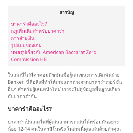
สารบัญ
บาคาร่าคืออะไร?
กฎเพิ่มเติมสำหรับบาคาร่า
การจ่ายเงิน:
รูปแบบของเกม
บทสรุปเกี่ยวกับ American Baccarat Zero
Commission HB
ในเกมนี้ไม่มีค่าคอมมิชชั่นเมื่อผู้เล่นชนะการเดิมพันฝ่าย
Banker นี่คือสิ่งที่ทำให้เกมแตกต่างจากบาคาร่าเวอร์ชั่น
อื่นๆ สำหรับผู้เล่นหน้าใหม่ เราจะไปดูข้อมูลพื้นฐานเกี่ยว
กับบาคาร่ากัน
บาคาร่าคืออะไร?
บาคาร่าเป็นเกมไพ่ที่ผู้เล่นสามารถเล่นได้พร้อมกันอย่าง
น้อย 12-14 คนในคาสิโนจริง ในเกมนี้คุณเล่นด้วยตัวคุณ