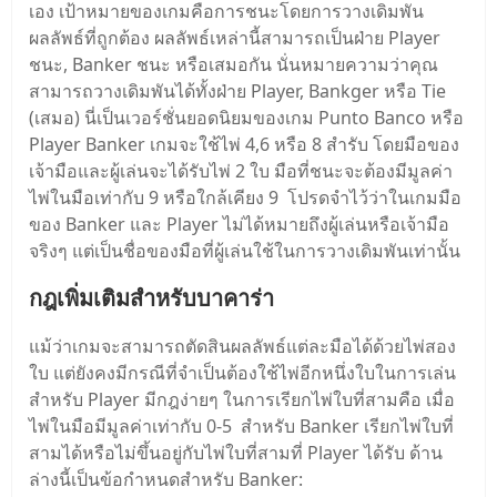
เอง เป้าหมายของเกมคือการชนะโดยการวางเดิมพัน
ผลลัพธ์ที่ถูกต้อง ผลลัพธ์เหล่านี้สามารถเป็นฝ่าย Player
ชนะ, Banker ชนะ หรือเสมอกัน นั่นหมายความว่าคุณ
สามารถวางเดิมพันได้ทั้งฝ่าย Player, Bankger หรือ Tie
(เสมอ) นี่เป็นเวอร์ชั่นยอดนิยมของเกม Punto Banco หรือ
Player Banker เกมจะใช้ไพ่ 4,6 หรือ 8 สำรับ โดยมือของ
เจ้ามือและผู้เล่นจะได้รับไพ่ 2 ใบ มือที่ชนะจะต้องมีมูลค่า
ไพ่ในมือเท่ากับ 9 หรือใกล้เคียง 9 โปรดจำไว้ว่าในเกมมือ
ของ Banker และ Player ไม่ได้หมายถึงผู้เล่นหรือเจ้ามือ
จริงๆ แต่เป็นชื่อของมือที่ผู้เล่นใช้ในการวางเดิมพันเท่านั้น
กฎเพิ่มเติมสำหรับบาคาร่า
แม้ว่าเกมจะสามารถตัดสินผลลัพธ์แต่ละมือได้ด้วยไพ่สอง
ใบ แต่ยังคงมีกรณีที่จำเป็นต้องใช้ไพ่อีกหนึ่งใบในการเล่น
สำหรับ Player มีกฎง่ายๆ ในการเรียกไพ่ใบที่สามคือ เมื่อ
ไพ่ในมือมีมูลค่าเท่ากับ 0-5 สำหรับ Banker เรียกไพ่ใบที่
สามได้หรือไม่ขึ้นอยู่กับไพ่ใบที่สามที่ Player ได้รับ ด้าน
ล่างนี้เป็นข้อกำหนดสำหรับ Banker: