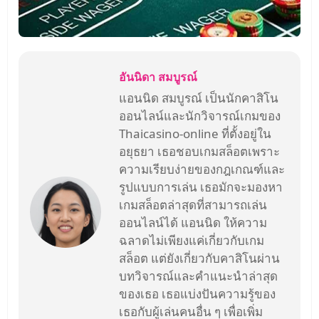
อันนิดา สมบูรณ์
แอนนิด สมบูรณ์ เป็นนักคาสิโน
ออนไลน์และนักวิจารณ์เกมของ
Thaicasino-online ที่ตั้งอยู่ใน
อยุธยา เธอชอบเกมสล็อตเพราะ
ความเรียบง่ายของกฎเกณฑ์และ
รูปแบบการเล่น เธอมักจะมองหา
เกมสล็อตล่าสุดที่สามารถเล่น
ออนไลน์ได้ แอนนิด ให้ความ
ฉลาดไม่เพียงแค่เกี่ยวกับเกม
สล็อต แต่ยังเกี่ยวกับคาสิโนผ่าน
บทวิจารณ์และคำแนะนำล่าสุด
ของเธอ เธอแบ่งปันความรู้ของ
เธอกับผู้เล่นคนอื่น ๆ เพื่อเพิ่ม