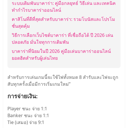
ระบบเดิมพันบาคาร่า: คู่มือกลยุทธ์ วิธีเล่น และเทคนิค
ทำกำไรบาคาร่าออนไลน์
คาสิโนที่ดีที่สุดสำหรับบาคาร่า: รวมโบนัสและโปรโม
ชั่นสุดคุ้ม
วิธีการเลือกเว็บไซต์บาคาร่า ที่เชื่อถือได้ ปี 2026 เล่น
ปลอดภัย มั่นใจทุกการเดิมพัน
บาคาร่าที่นิยมในปี 2026 คู่มือเล่นบาคาร่าออนไลน์
ยอดฮิตสำหรับผู้เล่นไทย
สำหรับการเล่นเกมนี้จะใช้ไพ่ทั้งหมด 8 สำรับและไพ่จะถูก
สับทุกครั้งเมื่อมีการเริ่มเกมใหม่”
การจ่ายเงิน:
Player ชนะ จ่าย 1:1
Banker ชนะ จ่าย 1:1
Tie (เสมอ) จ่าย 9:1