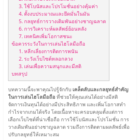
3. ใช้โบนัสและโปรโมชั่นอย่างคุ้มค่า
4. ตั้งงบประมาณและยึดมั่นในมัน
5. กลยุทธ์การวางเดิมพันอย่างชาญฉลาด
6. การวิเคราะห์ผลลัพธ์ย้อนหลัง
7. เทคนิคเพิ่มโอกาสชนะ
ข้อควรระวังในการเล่นไฮโลมือถือ
1. หลีกเลี่ยงการติดการพนัน
2. ระวังเว็บไซต์หลอกลวง
3. เล่นเพื่อความสนุกและมีสติ
บทสรุป
บทความนี้จะพาคุณไปรู้จักกับ
เคล็ดลับและกลยุทธ์สำคัญ
ในการเล่นไฮโลมือถือ
ที่ช่วยให้คุณเล่นได้อย่างมีสติ
จัดการเงินทุนได้อย่างมีประสิทธิภาพ และเพิ่มโอกาสทำ
กำไรจากเกมได้จริง โดยเนื้อหาจะครอบคลุมตั้งแต่การ
เลือกเว็บไซต์ที่น่าเชื่อถือ การใช้โบนัสและโปรโมชั่น การ
วางเดิมพันอย่างชาญฉลาด รวมถึงการติดตามผลลัพธ์เพื่อ
ปรับกลยุทธ์ให้เหมาะสม