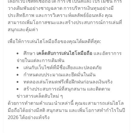
เลือกเว็บไซต์ที่เชื่อถือได้ การใช้โบนัสและโปรโมชั่น การ
วางเดิมพันอย่างชาญฉลาด การบริหารเงินทุนอย่างมี
ประสิทธิภาพ และการวิเคราะห์ผลลัพธ์ย้อนหลัง คุณ
สามารถเพิ่มโอกาสชนะและสร้างประสบการณ์การเล่นที่
สนุกและคุ้มค่า
เพื่อให้การเล่นไฮโลมือถือของคุณได้ผลดีที่สุด:
ศึกษา
เคล็ดลับการเล่นไฮโลมือถือ
และอัตราการ
จ่ายในแต่ละการเดิมพัน
เล่นกับเว็บไซต์ที่มีชื่อเสียงและปลอดภัย
กำหนดงบประมาณและยึดมั่นในมัน
ทดลองเล่นโหมดฟรีเพื่อฝึกฝนก่อนลงเงินจริง
สร้างประสบการณ์ที่สนุกสนาน และติดตาม
ข่าวสารเคล็ดลับใหม่ ๆ
ด้วยการทำตามคำแนะนำเหล่านี้ คุณจะสามารถเล่นไฮโล
มือถือได้อย่างมีสติ สนุกสนาน และเพิ่มโอกาสทำกำไรในปี
2026 ได้อย่างแท้จริง