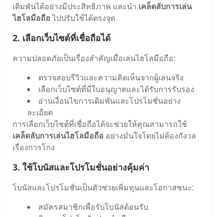
เดิมพันได้อย่างมีประสิทธิภาพ และนำ
เคล็ดลับการเล่น
ไฮโลมือถือ
ไปปรับใช้ได้ตรงจุด
2. เลือกเว็บไซต์ที่เชื่อถือได้
ความปลอดภัยเป็นเรื่องสำคัญเมื่อเล่นไฮโลมือถือ:
ตรวจสอบรีวิวและความคิดเห็นจากผู้เล่นจริง
เลือกเว็บไซต์ที่มีใบอนุญาตและได้รับการรับรอง
อ่านเงื่อนไขการเดิมพันและโปรโมชั่นอย่าง
ละเอียด
การเลือกเว็บไซต์ที่เชื่อถือได้จะช่วยให้คุณสามารถใช้
เคล็ดลับการเล่นไฮโลมือถือ
อย่างมั่นใจโดยไม่ต้องกังวล
เรื่องการโกง
3. ใช้โบนัสและโปรโมชั่นอย่างคุ้มค่า
โบนัสและโปรโมชั่นเป็นตัวช่วยเพิ่มทุนและโอกาสชนะ:
สมัครสมาชิกเพื่อรับโบนัสต้อนรับ