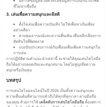
อย่าให้ข้อมูลส่วนตัวหรือข้อมูลการเงินกับเว็บไซต์
ที่ไม่น่าเชื่อถือ
3. เล่นเพื่อความสนุกและมีสติ
ตั้งใจเล่นเพื่อความบันเทิง ไม่ใช่เพื่อหาเงินเพียง
อย่างเดียว
ควบคุมอารมณ์และความตื่นเต้น เพื่อหลีกเลี่ยงการ
ตัดสินใจที่ผิดพลาด
แบ่งปันประสบการณ์กับเพื่อนเพื่อเพิ่มความสนุกใน
การเล่น
การปฏิบัติตามคำแนะนำเหล่านี้ จะช่วยให้คุณเล่นไฮโลมือ
ถือได้อย่างปลอดภัยและสนุกสนาน โดยไม่สูญเสียความ
สนุกหรือเงินทุน
บทสรุป
การเล่นไฮโลออนไลน์ในปี 2026 เป็นทั้งความสนุกและ
ความตื่นเต้นที่สามารถเข้าถึงได้ทุกที่ทุกเวลา ผ่านมือถือ
ของคุณ ด้วยการใช้
เคล็ดลับการเล่นไฮโลมือถือ
ตั้งแต่การ