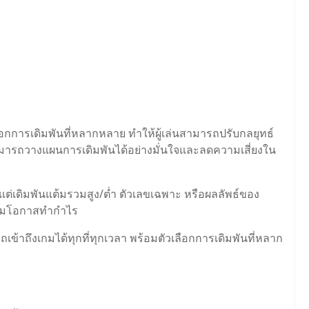
ลือกการเดิมพันที่หลากหลาย ทำให้ผู้เล่นสามารถปรับกลยุทธ์
ามารถวางแผนการเดิมพันได้อย่างมั่นใจและลดความเสี่ยงใน
งแต่เดิมพันแต้มรวมสูง/ต่ำ ตัวเลขเฉพาะ หรือผลลัพธ์ของ
พิ่มโอกาสทำกำไร
้าถึงเกมได้ทุกที่ทุกเวลา พร้อมตัวเลือกการเดิมพันที่หลาก