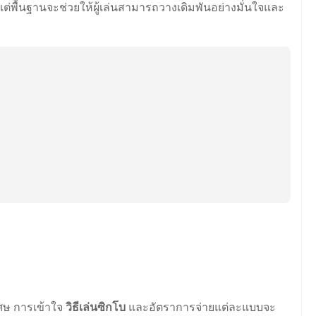
งแต่พื้นฐานจะช่วยให้ผู้เล่นสามารถวางเดิมพันอย่างมั่นใจและ
เศษ การเข้าใจ
วิธีเล่นซิกโบ
และอัตราการจ่ายแต่ละแบบจะ