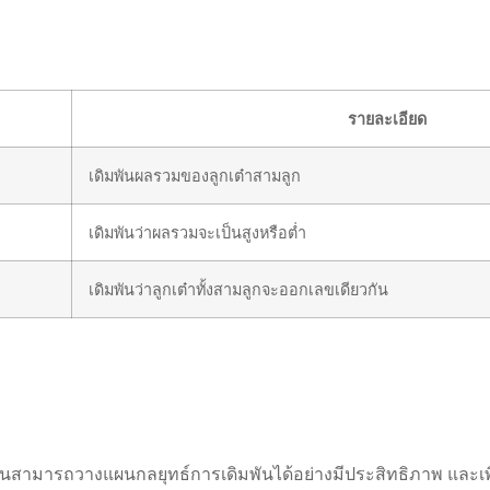
รายละเอียด
เดิมพันผลรวมของลูกเต๋าสามลูก
เดิมพันว่าผลรวมจะเป็นสูงหรือต่ำ
เดิมพันว่าลูกเต๋าทั้งสามลูกจะออกเลขเดียวกัน
ู้เล่นสามารถวางแผนกลยุทธ์การเดิมพันได้อย่างมีประสิทธิภาพ แล