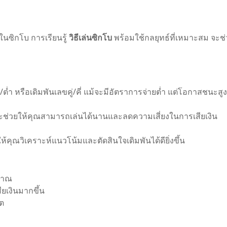
นซิกโบ การเรียนรู้
วิธีเล่นซิกโบ
พร้อมใช้กลยุทธ์ที่เหมาะสม จะช่ว
ูง/ต่ำ หรือเดิมพันเลขคู่/คี่ แม้จะมีอัตราการจ่ายต่ำ แต่โอกาสชนะสู
 จะช่วยให้คุณสามารถเล่นได้นานและลดความเสี่ยงในการเสียเงิน
ุณวิเคราะห์แนวโน้มและตัดสินใจเดิมพันได้ดียิ่งขึ้น
มาณ
สียเงินมากขึ้น
คต