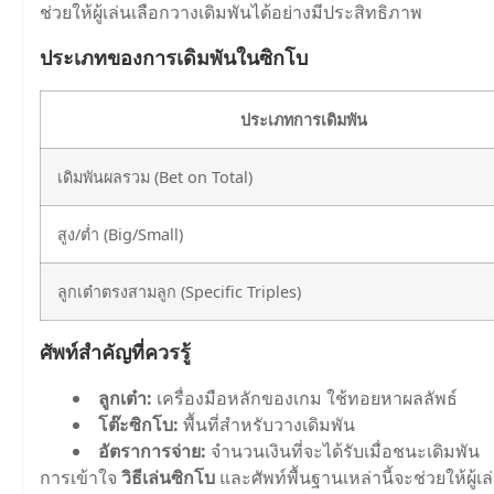
ช่วยให้ผู้เล่นเลือกวางเดิมพันได้อย่างมีประสิทธิภาพ
ประเภทของการเดิมพันในซิกโบ
ประเภทการเดิมพัน
เดิมพันผลรวม (Bet on Total)
สูง/ต่ำ (Big/Small)
ลูกเต๋าตรงสามลูก (Specific Triples)
ศัพท์สำคัญที่ควรรู้
ลูกเต๋า:
เครื่องมือหลักของเกม ใช้ทอยหาผลลัพธ์
โต๊ะซิกโบ:
พื้นที่สำหรับวางเดิมพัน
อัตราการจ่าย:
จำนวนเงินที่จะได้รับเมื่อชนะเดิมพัน
การเข้าใจ
วิธีเล่นซิกโบ
และศัพท์พื้นฐานเหล่านี้จะช่วยให้ผ