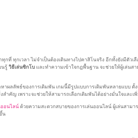
ที่ ทุกเวลา ไม่จำเป็นต้องเดินทางไปคาสิโนจริง อีกทั้งยังมีตัวเ
นรู้
วิธีเล่นซิกโบ
และทำความเข้าใจกฎพื้นฐาน จะช่วยให้ผู้เล่นส
่อหาผลลัพธ์ของการเดิมพัน เกมนี้มีรูปแบบการเดิมพันหลายแบบ ตั้
ิ่งสำคัญ เพราะจะช่วยให้สามารถเลือกเดิมพันได้อย่างมั่นใจและเ
นออนไลน์
ด้วยความสะดวกสบายของการเล่นออนไลน์ ผู้เล่นสามารถเข
ึ้น