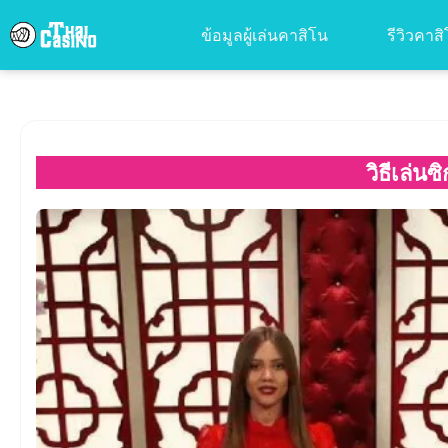
ข้อมูลผู้เล่นคาสิโน
รีวิวคาส
วิธีเล่