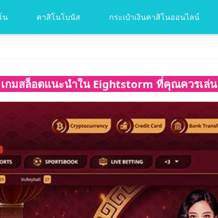
ิโน
คาสิโนโบนัส
กระเป๋าเงินคาสิโนออนไลน์
เกมสล็อตแนะนำใน Eightstorm ที่คุณควรเล่น