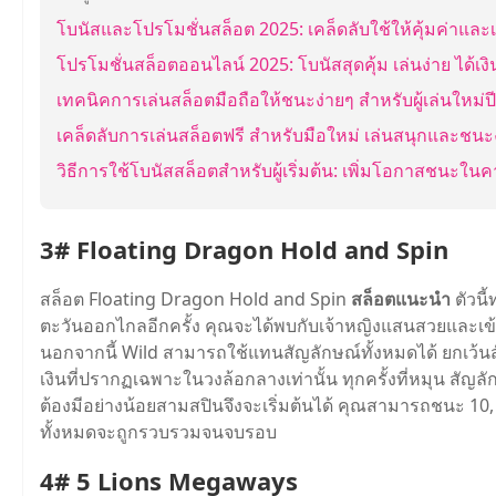
โบนัสและโปรโมชั่นสล็อต 2025: เคล็ดลับใช้ให้คุ้มค่าแล
โปรโมชั่นสล็อตออนไลน์ 2025: โบนัสสุดคุ้ม เล่นง่าย ได้เงิ
เทคนิคการเล่นสล็อตมือถือให้ชนะง่ายๆ สำหรับผู้เล่นใหม่ป
เคล็ดลับการเล่นสล็อตฟรี สำหรับมือใหม่ เล่นสนุกและชนะ
วิธีการใช้โบนัสสล็อตสำหรับผู้เริ่มต้น: เพิ่มโอกาสชนะใ
3# Floating Dragon Hold and Spin
สล็อต Floating Dragon Hold and Spin
สล็อตแนะนำ
ตัวนี
ตะวันออกไกลอีกครั้ง คุณจะได้พบกับเจ้าหญิงแสนสวยและเข
นอกจากนี้ Wild สามารถใช้แทนสัญลักษณ์ทั้งหมดได้ ยกเว้น
เงินที่ปรากฏเฉพาะในวงล้อกลางเท่านั้น ทุกครั้งที่หมุน สัญลั
ต้องมีอย่างน้อยสามสปินจึงจะเริ่มต้นได้ คุณสามารถชนะ 10
ทั้งหมดจะถูกรวบรวมจนจบรอบ
4# 5 Lions Megaways