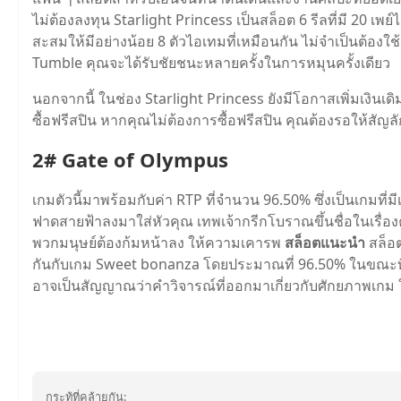
ไม่ต้องลงทุน Starlight Princess เป็นสล็อต 6 รีลที่มี 20 เพ
สะสมให้มีอย่างน้อย 8 ตัวไอเทมที่เหมือนกัน ไม่จำเป็นต้องใ
Tumble คุณจะได้รับชัยชนะหลายครั้งในการหมุนครั้งเดียว
นอกจากนี้ ในช่อง Starlight Princess ยังมีโอกาสเพิ่มเงิ
ซื้อฟรีสปิน หากคุณไม่ต้องการซื้อฟรีสปิน คุณต้องรอให้สัญ
2# Gate of Olympus
เกมตัวนี้มาพร้อมกับค่า RTP ที่จำนวน 96.50% ซึ่งเป็นเกมที่
ฟาดสายฟ้าลงมาใส่หัวคุณ เทพเจ้ากรีกโบราณขึ้นชื่อในเรื่อ
พวกมนุษย์ต้องก้มหน้าลง ให้ความเคารพ
สล็อตแนะนำ
สล็อต
กันกับเกม Sweet bonanza โดยประมาณที่ 96.50% ในขณะที่คว
อาจเป็นสัญญาณว่าคำวิจารณ์ที่ออกมาเกี่ยวกับศักยภาพเกม ในกา
กระทู้ที่คล้ายกัน: