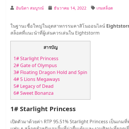
อันนิดา สมบูรณ์
ธันวาคม 14, 2022
เกมสล็อต
ในฐานะชื่อใหญ่ในอุตสาหกรรมคาสิโนออนไลน์
Eightsto
สล็อตที่แนะนำที่ผู้เล่นควรเล่นใน Eightstorm
สารบัญ
1# Starlight Princess
2# Gate of Olympus
3# Floating Dragon Hold and Spin
4# 5 Lions Megaways
5# Legacy of Dead
6# Sweet Bonanza
1# Starlight Princess
เปิดตัวมาด้วยค่า RTP 95.51% Starlight Princess เป็นเกมที่พั
แฟน ๆ สล็อตสำหรับเอนจิ้นที่น่าตื่นเต้นและงานศิลปะที่ยอด