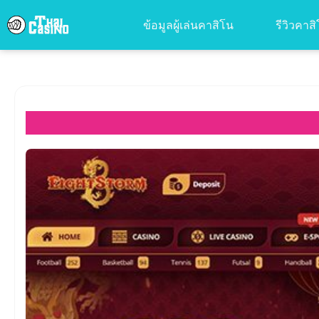
ข้อมูลผู้เล่นคาสิโน
รีวิวคาส