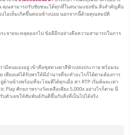
งมัน คุณสามารถรับชัยชนะได้ทุกที่ในสนามแข่งขัน สิ่งสำคัญคือ
งไอเท็มเกิดขึ้นค่อนข้างบ่อย นอกจากนี้ด้วยคุณสมบัติ
กษณ์กระจายจะหลุดออกไป ข้อดีอีกอย่างคือความสามารถในการ
บว่ามีคนมองอยู่ เข้าคือซุสดวงตาสีฟ้าเปล่งประกาย พร้อมจะ
ย เพียงแต่ได้รับพรให้มีอำนาจที่จะทำอะไรก็ได้ตามต้องการ
ู่ด้านข้างพร้อมที่จะโจมตีได้ทุกเมื่อ ค่า RTP เริ่มต้นจะเท่า
Play ศักยภาพรางวัลเหลือเพียง 5,000x อย่างไรก็ตาม นี่
เลขให้สัมพันธ์กันดีขึ้นกับสิ่งที่เป็นไปได้จริง