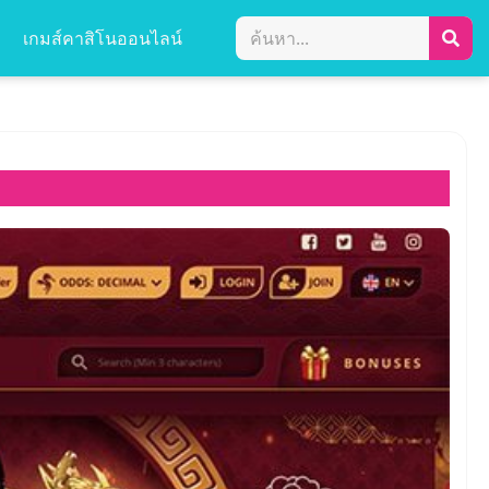
เกมส์คาสิโนออนไลน์