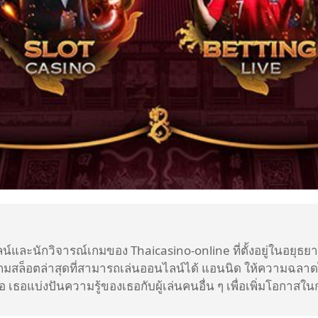
น์และนักวิจารณ์เกมของ Thaicasino-online ที่ตั้งอยู่ในอย
ล็อตล่าสุดที่สามารถเล่นออนไลน์ได้ แอนนิด ให้ความฉลาดไม่เพ
ธอแบ่งปันความรู้ของเธอกับผู้เล่นคนอื่น ๆ เพื่อเพิ่มโอกา