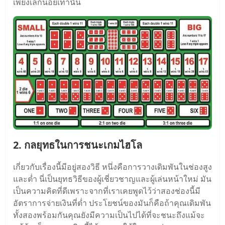
เพียงเล็กน้อยเท่านั้น
2. กลยุทธในการชนะเกมไฮโล
เกี่ยวกับเรื่องนี้มีอยู่สองวิธี หนึ่งคือการวางเดิมพันในช่องสูง
และต่ำ นี่เป็นยุทธวิธีของผู้เชี่ยวชาญและผู้เล่นหน้าใหม่ มัน
เป็นความคิดที่ดีเพราะจากที่เราเคยพูดไว้ว่าสองช่องนี้มี
อัตราการจ่ายเงินที่ต่ำ ประโยชน์ของมันก็คือถ้าคุณเดิมพัน
ทั้งสองพร้อมกันคุณยังมีความเป็นไปได้ที่จะชนะถึงแม้จะ