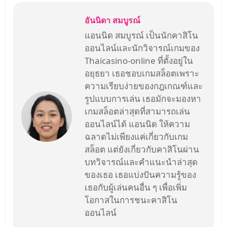
อันนิดา สมบูรณ์
แอนนิด สมบูรณ์ เป็นนักคาสิโน
ออนไลน์และนักวิจารณ์เกมของ
Thaicasino-online ที่ตั้งอยู่ใน
อยุธยา เธอชอบเกมสล็อตเพราะ
ความเรียบง่ายของกฎเกณฑ์และ
รูปแบบการเล่น เธอมักจะมองหา
เกมสล็อตล่าสุดที่สามารถเล่น
ออนไลน์ได้ แอนนิด ให้ความ
ฉลาดไม่เพียงแค่เกี่ยวกับเกม
สล็อต แต่ยังเกี่ยวกับคาสิโนผ่าน
บทวิจารณ์และคำแนะนำล่าสุด
ของเธอ เธอแบ่งปันความรู้ของ
เธอกับผู้เล่นคนอื่น ๆ เพื่อเพิ่ม
โอกาสในการชนะคาสิโน
ออนไลน์