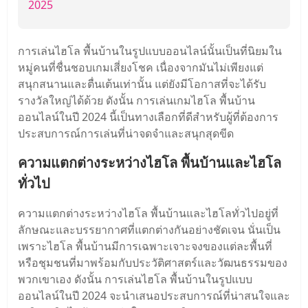
2025
การเล่นไฮโล พื้นบ้านในรูปแบบออนไลน์นั้นเป็นที่นิยมใน
หมู่คนที่ชื่นชอบเกมเสี่ยงโชค เนื่องจากมันไม่เพียงแต่
สนุกสนานและตื่นเต้นเท่านั้น แต่ยังมีโอกาสที่จะได้รับ
รางวัลใหญ่ได้ด้วย ดังนั้น การเล่นเกมไฮโล พื้นบ้าน
ออนไลน์ในปี 2024 นี้เป็นทางเลือกที่ดีสำหรับผู้ที่ต้องการ
ประสบการณ์การเล่นที่น่าจดจำและสนุกสุดขีด
ความแตกต่างระหว่างไฮโล พื้นบ้านและไฮโล
ทั่วไป
ความแตกต่างระหว่างไฮโล พื้นบ้านและไฮโลทั่วไปอยู่ที่
ลักษณะและบรรยากาศที่แตกต่างกันอย่างชัดเจน นั่นเป็น
เพราะไฮโล พื้นบ้านมีการเฉพาะเจาะจงของแต่ละพื้นที่
หรือชุมชนที่มาพร้อมกับประวัติศาสตร์และวัฒนธรรมของ
พวกเขาเอง ดังนั้น การเล่นไฮโล พื้นบ้านในรูปแบบ
ออนไลน์ในปี 2024 จะนำเสนอประสบการณ์ที่น่าสนใจและ