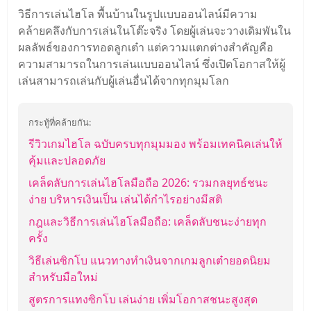
วิธีการเล่นไฮโล พื้นบ้านในรูปแบบออนไลน์มีความ
คล้ายคลึงกับการเล่นในโต๊ะจริง โดยผู้เล่นจะวางเดิมพันใน
ผลลัพธ์ของการทอดลูกเต๋า แต่ความแตกต่างสำคัญคือ
ความสามารถในการเล่นแบบออนไลน์ ซึ่งเปิดโอกาสให้ผู้
เล่นสามารถเล่นกับผู้เล่นอื่นได้จากทุกมุมโลก
กระทู้ที่คล้ายกัน:
รีวิวเกมไฮโล ฉบับครบทุกมุมมอง พร้อมเทคนิคเล่นให้
คุ้มและปลอดภัย
เคล็ดลับการเล่นไฮโลมือถือ 2026: รวมกลยุทธ์ชนะ
ง่าย บริหารเงินเป็น เล่นได้กำไรอย่างมีสติ
กฎและวิธีการเล่นไฮโลมือถือ: เคล็ดลับชนะง่ายทุก
ครั้ง
วิธีเล่นซิกโบ แนวทางทำเงินจากเกมลูกเต๋ายอดนิยม
สำหรับมือใหม่
สูตรการแทงซิกโบ เล่นง่าย เพิ่มโอกาสชนะสูงสุด