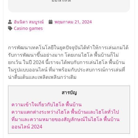
อันนิดา สมบูรณ์
พฤษภาคม 21, 2024
Casino games
การพัฒนาเทคโนโลยีในยุคปัจจุบันได้ทำให้การเล่นเกมได้
รับการพัฒนาขึ้นอย่างมาก โดยเกมไฮโล พื้นบ้านก็ไม่
ยกเว้น ในปี 2024 นี้เราจะได้พบกับการเล่นไฮโล พื้นบ้าน
ในรูปแบบออนไลน์ ที่มาพร้อมกับประสบการณ์การเล่นที่
น่าตื่นเต้นและเพลิดเพลินกว่าเดิม
สารบัญ
ความเข้าใจเกี่ยวกับไฮโล พื้นบ้าน
ความแตกต่างระหว่างไฮโล พื้นบ้านและไฮโลทั่วไป
ที่มาและความหมายของสัญลักษณ์ในไฮโล พื้นบ้าน
ออนไลน์ 2024